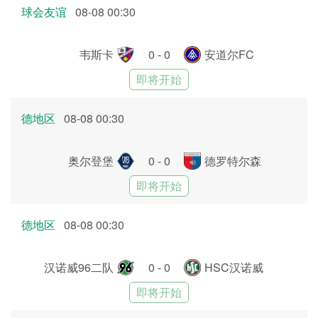
球会友谊
08-08 00:30
韦斯卡
0 - 0
安道尔FC
即将开始
德地区
08-08 00:30
奥尔登堡
0 - 0
德罗特尔森
即将开始
德地区
08-08 00:30
汉诺威96二队
0 - 0
HSC汉诺威
即将开始