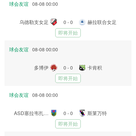
球会友谊
08-08 00:00
乌德勒支女足
0 - 0
赫拉联合女足
即将开始
球会友谊
08-08 00:00
多博伊
0 - 0
卡肯积
即将开始
球会友谊
08-08 00:00
ASD塞拉韦扎足
0 - 0
斯莱万特
即将开始
球