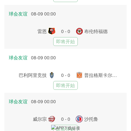
球会友谊
08-09 00:00
雷恩
0 - 0
布伦特福德
即将开始
球会友谊
08-09 00:00
巴利阿里竞技
0 - 0
普拉格斯卡尔维
即将开始
亚
球会友谊
08-09 00:00
威尔宗
0 - 0
沙托鲁
即将开始