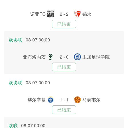
诺亚FC
2 - 2
锡永
已结束
欧协联
08-07 00:00
亚布洛内茨
2 - 0
里加足球学院
已结束
欧协联
08-07 00:00
赫尔辛基
1 - 1
马瑟韦尔
已结束
欧联
08-07 00:00