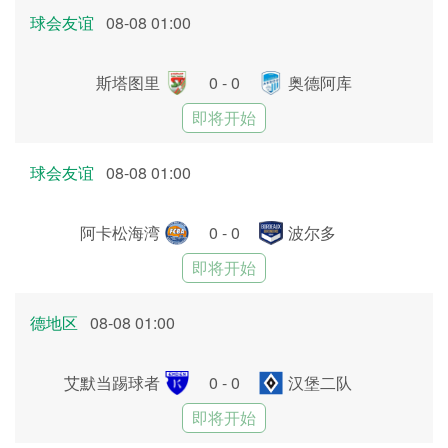
球会友谊
08-08 01:00
斯塔图里
0 - 0
奥德阿库
即将开始
球会友谊
08-08 01:00
阿卡松海湾
0 - 0
波尔多
即将开始
德地区
08-08 01:00
艾默当踢球者
0 - 0
汉堡二队
即将开始