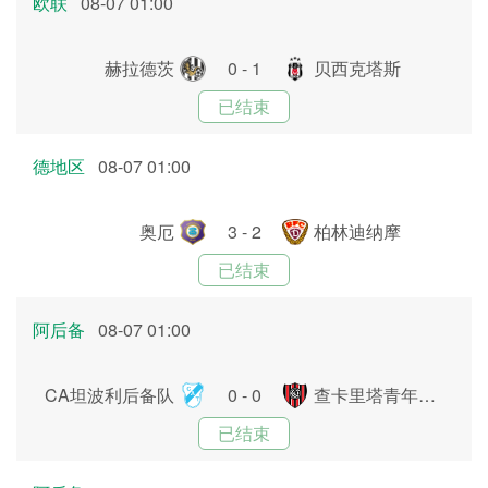
欧联
08-07 01:00
赫拉德茨
0 - 1
贝西克塔斯
已结束
德地区
08-07 01:00
奥厄
3 - 2
柏林迪纳摩
已结束
阿后备
08-07 01:00
CA坦波利后备队
0 - 0
查卡里塔青年后
已结束
备队