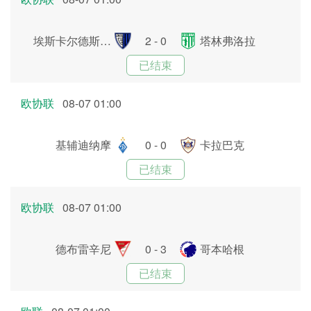
埃斯卡尔德斯国
2 - 0
塔林弗洛拉
已结束
际
欧协联
08-07 01:00
基辅迪纳摩
0 - 0
卡拉巴克
已结束
欧协联
08-07 01:00
德布雷辛尼
0 - 3
哥本哈根
已结束