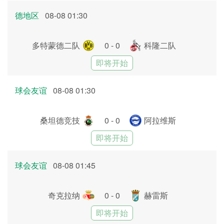
德地区
08-08 01:30
多特蒙德二队
0 - 0
科隆二队
即将开始
球会友谊
08-08 01:30
桑坦德竞技
0 - 0
阿拉维斯
即将开始
球会友谊
08-08 01:45
奇克拉纳
0 - 0
赫雷斯
即将开始