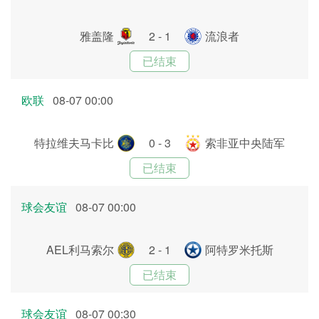
雅盖隆
2 - 1
流浪者
已结束
欧联
08-07 00:00
特拉维夫马卡比
0 - 3
索非亚中央陆军
已结束
球会友谊
08-07 00:00
AEL利马索尔
2 - 1
阿特罗米托斯
已结束
球会友谊
08-07 00:30