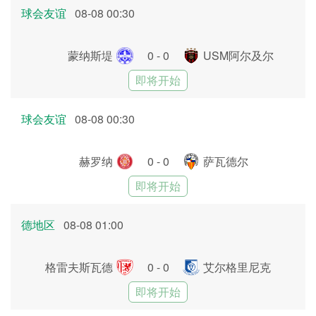
球会友谊
08-08 00:30
蒙纳斯堤
0 - 0
USM阿尔及尔
即将开始
球会友谊
08-08 00:30
赫罗纳
0 - 0
萨瓦德尔
即将开始
德地区
08-08 01:00
格雷夫斯瓦德
0 - 0
艾尔格里尼克
即将开始