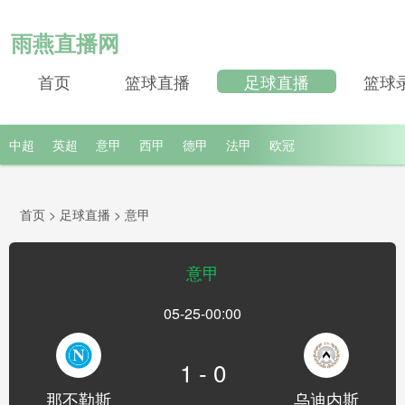
雨燕直播网
首页
篮球直播
足球直播
篮球
中超
英超
意甲
西甲
德甲
法甲
欧冠
首页
>
足球直播
>
意甲
意甲
05-25-00:00
1 - 0
那不勒斯
乌迪内斯