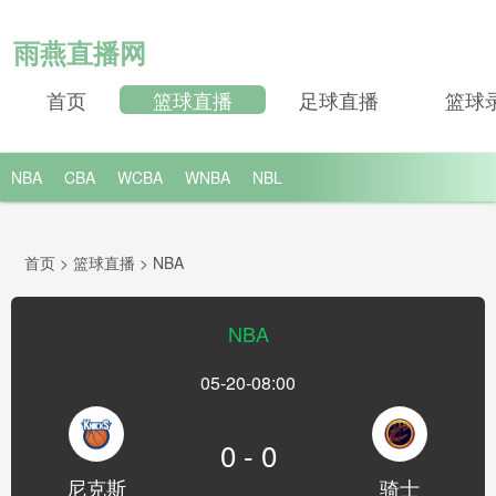
雨燕直播网
首页
篮球直播
足球直播
篮球
NBA
CBA
WCBA
WNBA
NBL
首页
>
篮球直播
>
NBA
NBA
05-20-08:00
0 - 0
尼克斯
骑士